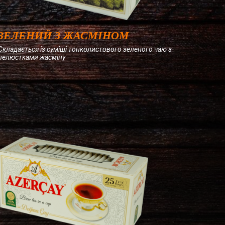
ЗЕЛЕНИЙ З ЖАСМІНОМ
Складається із суміші тонколистового зеленого чаю з
пелюстками жасміну