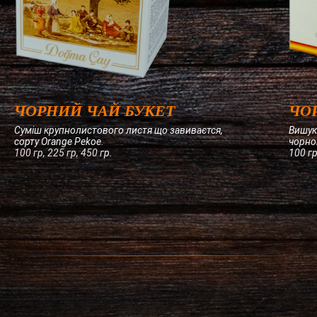
ЧОРНИЙ ЧАЙ БУКЕТ
ЧО
Суміш крупнолистового листя що завиваєтся,
Вишук
сорту Orange Pekoe
.
чорно
100 гр, 225 гр, 450 г
р.
100 гр